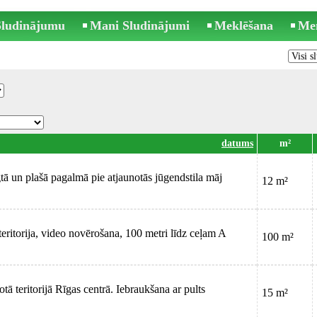
 Sludinājumu
Mani Sludinājumi
Meklēšana
Me
datums
m²
tā un plašā pagalmā pie atjaunotās jūgendstila māj
12 m²
eritorija, video novērošana, 100 metri līdz ceļam A
100 m²
tā teritorijā Rīgas centrā. Iebraukšana ar pults
15 m²