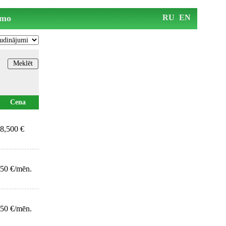
mo
RU
EN
Cena
8,500 €
50 €/mēn.
50 €/mēn.