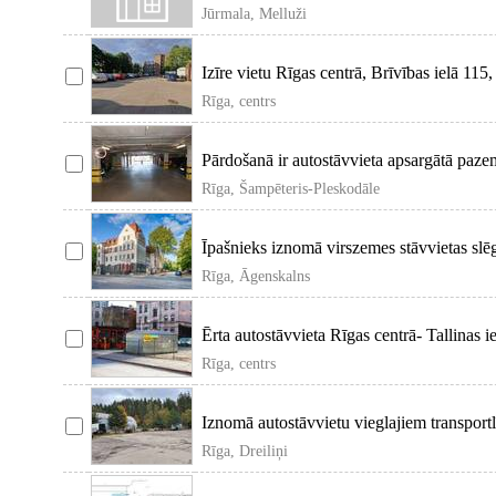
видеонаблю
Jūrmala, Melluži
Izīre vietu Rīgas centrā, Brīvības ielā 115
Rīga, centrs
Pārdošanā ir autostāvvieta apsargātā paz
Rīga, Šampēteris-Pleskodāle
Īpašnieks iznomā virszemes stāvvietas slēg
Rīga, Āgenskalns
Ērta autostāvvieta Rīgas centrā- Tallinas 
Rīga, centrs
Iznomā autostāvvietu vieglajiem transportl
Rīga, Dreiliņi