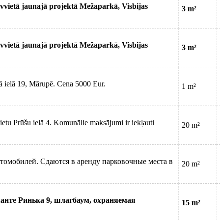
vvietā jaunajā projektā Mežaparkā, Visbijas
3 m²
vvietā jaunajā projektā Mežaparkā, Visbijas
3 m²
lā ielā 19, Mārupē. Cena 5000 Eur.
1 m²
ietu Prūšu ielā 4. Komunālie maksājumi ir iekļauti
20 m²
томобилей. Сдаются в аренду парковочные места в
20 m²
анте Ринька 9, шлагбаум, охраняемая
15 m²