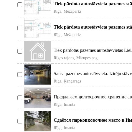
Tiek pārdota autostāvvieta pazemes stā
prospektā.
Rīga, Mežaparks
Tiek pārdota autostāvvieta pazemes stā
prospektā.
Rīga, Mežaparks
Tiek pārdotas pazemes autostāvvietas Lie
Rīgas rajons, Mārupes pag.
Sausa pazemes autostāvvieta. Izīrēju stāvv
Rīga, Ķengarags
Предлагаем долгосрочное хранение ав
закрыто
Rīga, Imanta
Сдаётся парковковочное место в Им
территория. Izīre v
Rīga, Imanta