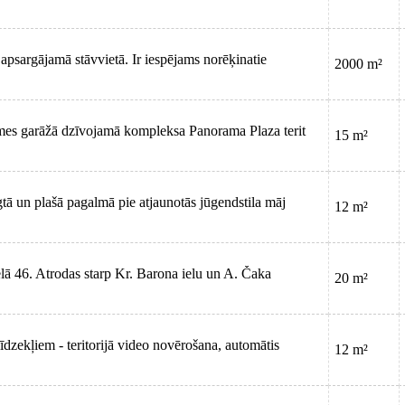
, apsargājamā stāvvietā. Ir iespējams norēķinatie
2000 m²
emes garāžā dzīvojamā kompleksa Panorama Plaza terit
15 m²
tā un plašā pagalmā pie atjaunotās jūgendstila māj
12 m²
ielā 46. Atrodas starp Kr. Barona ielu un A. Čaka
20 m²
īdzekļiem - teritorijā video novērošana, automātis
12 m²