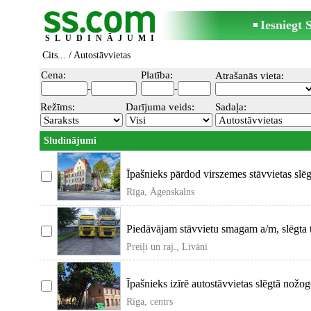
Iesniegt
SLUDINĀJUMI
Cits...
/ Autostāvvietas
Cena:
Platība:
Atrašanās vieta:
-
-
Režīms:
Darījuma veids:
Sadaļa:
Sludinājumi
Īpašnieks pārdod virszemes stāvvietas slēg
Rīga, Āgenskalns
Piedāvājam stāvvietu smagam a/m, slēgta t
Preiļi un raj., Līvāni
Īpašnieks izīrē autostāvvietas slēgtā nožogo
Rīga, centrs