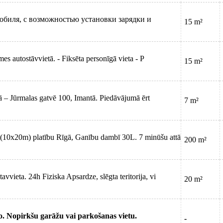
мобиля, с возможностью установки зарядки и
15 m²
es autostāvvietā. - Fiksēta personīgā vieta - P
15 m²
ā – Jūrmalas gatvē 100, Imantā. Piedāvājumā ērt
7 m²
(10x20m) platību Rīgā, Ganību dambī 30L. 7 minūšu attā
200 m²
vieta. 24h Fiziska Apsardze, slēgta teritorija, vi
20 m²
Nopirkšu garāžu vai parkošanas vietu.
-