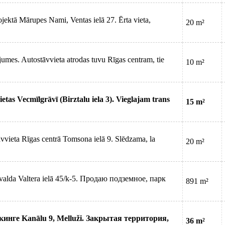
rojektā Mārupes Nami, Ventas ielā 27. Ērta vieta,
20 m²
umes. Autostāvvieta atrodas tuvu Rīgas centram, tie
10 m²
etas Vecmīlgrāvī (Birztalu iela 3). Vieglajam trans
15 m²
āvvieta Rīgas centrā Tomsona ielā 9. Slēdzama, la
20 m²
valda Valtera ielā 45/k-5. Продаю подземное, парк
891 m²
кинге Kanālu 9, Melluži. Закрытая территория,
36 m²