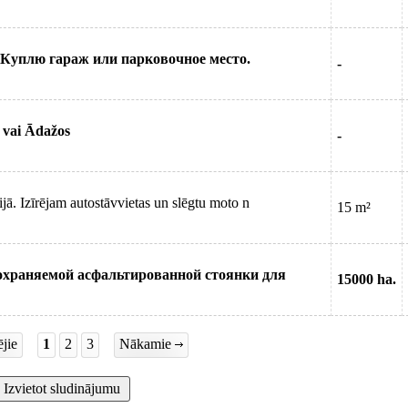
u. Куплю гараж или парковочное место.
-
 vai Ādažos
-
ijā. Izīrējam autostāvvietas un slēgtu moto n
15 m²
охраняемой асфальтированной стоянки для
15000 ha.
jie
1
2
3
Nākamie