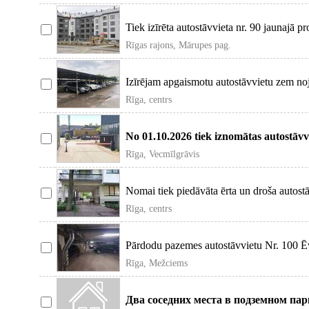
Tiek izīrēta autostāvvieta nr. 90 jaunajā p
Rīgas rajons, Mārupes pag.
Izīrējam apgaismotu autostāvvietu zem noj
Rīga, centrs
No 01.10.2026 tiek iznomātas autostāvvi
Rīga, Vecmīlgrāvis
Nomai tiek piedāvāta ērta un droša autost
Rīga, centrs
Pārdodu pazemes autostāvvietu Nr. 100 Ē
Rīga, Mežciems
Два соседних места в подземном пар