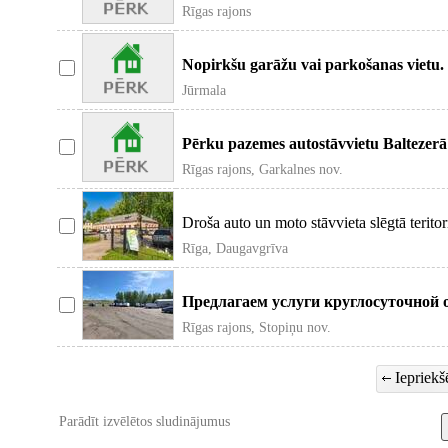
Rīgas rajons
Nopirkšu garāžu vai parkošanas viet
Jūrmala
Pērku pazemes autostāvvietu Baltezerā
Rīgas rajons, Garkalnes nov.
Droša auto un moto stāvvieta slēgtā teritor
Rīga, Daugavgrīva
Предлагаем услуги круглосуточной 
грузовых машин, а т
Rīgas rajons, Stopiņu nov.
Iepriekšē
Parādīt izvēlētos sludinājumus