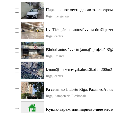
Парковочное место для авто, электро
видеонаблюдени
Rīga, Ķengarags
Lv: Tiek pārdota autostāvvieta drošā pazem
Rīga, centrs
Pārdod autostāvvietu jaunajā projektā Rīg
Rīga, Imanta
Iznomājam zemesgabalus sākot ar 200m2 
Rīga, centrs
Pa ceļam uz Lidostu Rīga. Pazemes Autostav
Rīga, Šampēteris-Pleskodāle
Куплю гараж или парковочное место. 