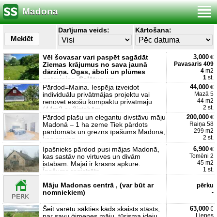
Madona
Darījuma veids:
Kārtošana:
Meklēt
Vēl šovasar vari paspēt sagādāt
3,000
€
Ziemas krājumus no sava jaunā
Pavasaris 409
4
m2
dārziņa. Ogas, āboli un plūmes
1
st.
gatavojas. Salātus un
Pārdod=Maina. Iespēja izveidot
44,000
€
individuālu privātmājas projektu vai
Mazā 5
44 m2
renovēt esošu kompaktu privātmāju
2 st.
(44m2 ar 3istabām
Pārdod plašu un elegantu divstāvu māju
200,000
€
Madonā – 1 ha zeme Tiek pārdots
Raiņa 58
299 m2
pārdomāts un grezns īpašums Madonā,
2 st.
kas apvien
Īpašnieks pārdod pusi mājas Madonā,
6,900
€
kas sastāv no virtuves un divām
Tomēni 2
45 m2
istabām. Mājai ir krāsns apkure.
1 st.
Īpašums registrēts
Māju Madonas centrā , (var būt ar
pērku
nomniekiem)
-
Šeit varētu sākties kāds skaists stāsts,
63,000
€
par savu ģimenes māju, tūrisma ideju
Lienes