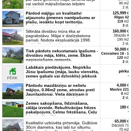
90 m2
vai varbūt mājražošanas telpām
2 st.
Madonas pie
Pārdod mājīgu un kvalitatīvi
125,999
€
atjaunotu ģimenes namīpašumu ar
Rīgas 42
119
m2
plašu, iesāktu kopt teritoriju.
3
st.
Īpašums piemērots tiem, k
Siltināta divstāvu mūra ēka ar
160,000
€
pagrabstāvu. Mājai ir dzelzsbetona
Strazdu 4
190 m2
pamati. Nodota ekspluatācijā 1998.
2 st.
gadā. Pirms 6 gadie
50,000
€
Tiek pārdots nekustamais īpašums -
Cesvaines 18 - 1
divstāvu māja, klēts, zeme. Ēkām
120
m2
nepieciešams remonts.
2
st.
Labākais piedāvājums. Nopirkšu
pērku
Jūsu īpašumu (māja, lauku viensēta,
-
zemes gabals vai dzīvoklis) jebkurā
stāvoklī (ar/b
Pārdodu mazdārziņu ar nelielu
4,000
€
mājiņu, 0.06m2 zeme, atrodas pretī
Masīvs 221
0
m2
Jaunlazdonai. Vieta dārziņam ir
2
st.
drusciņ nost no galvenā
Zemes sakopšana, līdzināšana,
180
zālāja izveide. Rekultivācijas frēzes
€
-
pakalpojumi, Celmu frēzēšana, Ceļu
būvniecība, Dīķ
65,000
€
Kvalitatīvi uzbūvēta pirtsmāja. Guļbūve
Dārziņš 71
30cm diametra, kas labi tur siltumu.
70 m2