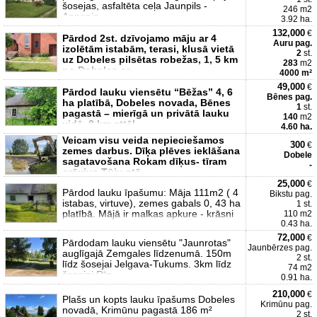
šosejas, asfaltēta ceļa Jaunpils -
246 m2
Annenie
3.92 ha.
132,000
€
Pārdod 2st. dzīvojamo māju ar 4
Auru pag.
izolētām istabām, terasi, klusā vietā
2
st.
uz Dobeles pilsētas robežas, 1, 5 km
283
m2
no Dobeles ce
4000 m²
49,000
€
Pārdod lauku viensētu “Bēžas” 4, 6
Bēnes pag.
ha platībā, Dobeles novada, Bēnes
1
st.
pagastā – mierīgā un privātā lauku
140
m2
vidē, 8 km attāl
4.60 ha.
Veicam visu veida nepieciešamos
300
€
zemes darbus. Dīķa plēves ieklāšana
Dobele
sagatavošana Rokam dīķus- tīram
-
grāvjus Tūju stā
25,000
€
Pārdod lauku īpašumu: Māja 111m2 ( 4
Bikstu pag.
istabas, virtuve), zemes gabals 0, 43 ha
1 st.
platībā. Mājā ir malkas apkure - krāsni
110 m2
0.43 ha.
72,000
€
Pārdodam lauku viensētu "Jaunrotas"
Jaunbērzes pag.
auglīgajā Zemgales līdzenumā. 150m
2 st.
līdz šosejai Jelgava-Tukums. 3km līdz
74 m2
šosejai Rīg
0.91 ha.
210,000
€
Plašs un kopts lauku īpašums Dobeles
Krimūnu pag.
novadā, Krimūnu pagastā 186 m²
2 st.