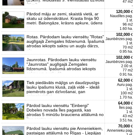
(25km). Muldavas 9. Vienistabas dzīvolis
47 m2
26m2
-
120,000
€
Pārdod māju ar zemi, skaistā vietā, ar
Naudītes pag.
skatu uz ūdenskrātuvi. Krasta līnija 90
1 st.
metri. Balongāze, krāsns apkure, ūdens
96 m2
no
1.60 ha.
102,000
€
Rotas. Pārdodam lauku viensētu "Rotas"
Jaunbērzes pag.
auglīgajā Zemgales līdzenumā. Īpašumā
1 st.
atrodas iekopts sakņu un augļu dārzs,
70 m2
pļa
0.95 ha.
102,000
€
Jaunrotas. Pārdodam lauku viensētu
Jaunbērzes pag.
"Jaunrotas" auglīgajā Zemgales
2.00 st.
līdzenumā. Īpašumā atrodas iekopts
77 m2
sakņu un augļu dā
0.91 ha.
62,000
€
Tiek piedāvāts mājīgs un daudzpusīgs
Auru pag.
lauku īpašums klusā, zaļā vidē – ideāli
1 st.
piemērots gan dzīvošanai, gan
100 m2
saimnieciskai
1.70 ha.
64,000
€
Pārdod lauku viensētu "Einbergi"
Īles pag.
Dobeles novada Īles pagastā, kas
1 st.
atrodas 5 minūšu brauciena attālumā no
43 m2
Īles centra un
3.51 ha.
70,000
€
Pārdod lauku viensētu pie Anneniekiem,
Annenieku pag.
pastaigas attālumā no Rīgas - Liepājas
1 st.