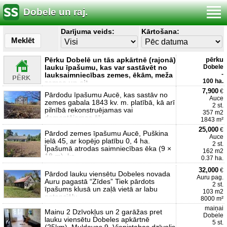
Dobele un raj.
Darījuma veids:
Kārtošana:
Meklēt
Pērku Dobelē un tās apkārtnē (rajonā)
pērku
lauku īpašumu, kas var sastāvēt no
Dobele
-
lauksaimniecības zemes, ēkām, meža
100 ha.
zemes un cit
7,900
€
Pārdodu īpašumu Aucē, kas sastāv no
Auce
zemes gabala 1843 kv. m. platībā, kā arī
2 st.
pilnībā rekonstruējamas vai
357 m2
demontējamas ēk
1843 m²
25,000
€
Pārdod zemes īpašumu Aucē, Puškina
Auce
ielā 45, ar kopējo platību 0, 4 ha.
2 st.
Īpašumā atrodas saimniecības ēka (9 ×
162 m2
18 m), ka
0.37 ha.
32,000
€
Pārdod lauku viensētu Dobeles novada
Auru pag.
Auru pagastā “Zīdes” Tiek pārdots
2 st.
īpašums klusā un zaļā vietā ar labu
103 m2
potenciālu
8000 m²
maiņai
Mainu 2 Dzīvokļus un 2 garāžas pret
Dobele
lauku viensētu Dobeles apkārtnē
5 st.