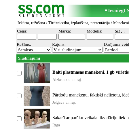
Iesniegt
SLUDINĀJUMI
Iekārta, ražošana
/
Tirdzniecība, izplatīšana, prezentācija
/
Manekeni
Cena:
Marka:
Modelis:
Stāv.:
-
Režīms:
Rajons:
Darījuma veid
Sludinājumi
Balti plastmasas manekeni, 1 gb vīrietis,
Komplektā met
Aizkraukle un raj.
Pārdodu manekenu, faktiski nelietotu, ideā
Jelgava un raj.
Sakarā ar parūku veikala likvidāciju tiek 
Ellen Wille man
Rīga