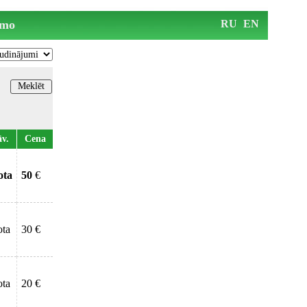
mo
RU
EN
āv.
Cena
tota
50
€
ota
30 €
ota
20 €