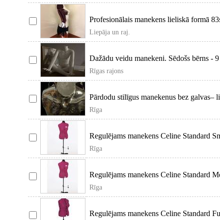
Profesionālais manekens lieliskā formā 83
Liepāja un raj.
Dažādu veidu manekeni. Sēdošs bērns - 9 g
Rīgas rajons
Pārdodu stilīgus manekenus bez galvas– li
vitrīnām, apģērbu
Rīga
Regulējams manekens Celine Standard Sma
Viduklis: 65-84
Rīga
Regulējams manekens Celine Standard Me
Viduklis: 81-
Rīga
Regulējams manekens Celine Standard Ful