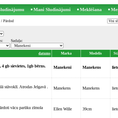
 Sludinājumu
Mani Sludinājumi
Meklēšana
Me
/ Pārdod
s:
Sadaļa:
datums
Marka
Modelis
St
 4 gb sievietes, 1gb bērns.
Manekeni
Manekens
lie
lā stāvoklī. Atrodas Jelgavā .
Manekens
Manekens
liet
pārdoti vācu parūku zīmola
Ellen Wille
39cm
liet