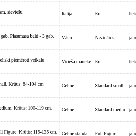
sm, sieviešu
Italija
Eu
liet
ab. Plastmasa balti - 3 gab.
Vācu
Nezināms
jau
eliski piemēroti veikalu
Virieša maneke
Eu
liet
ll. Krūtis: 84-104 cm.
Celine
Standard small
jau
dium. Krūtis: 100-119 cm.
Celine
Standard mediu
jau
l Figure. Krūtis: 115-135 cm.
Celine standar
Full Figure
jau