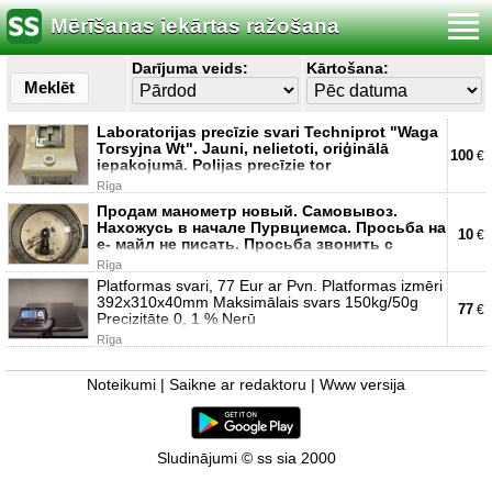
Mērīšanas iekārtas ražošana
Darījuma veids:
Kārtošana:
Meklēt
Laboratorijas precīzie svari Techniprot "Waga
Torsyjna Wt". Jauni, nelietoti, oriģinālā
100
€
iepakojumā. Polijas precīzie tor
Rīga
Продам манометр новый. Самовывоз.
Нахожусь в начале Пурвциемса. Просьба на
10
€
е- майл не писать. Просьба звонить с
Rīga
Platformas svari, 77 Eur ar Pvn. Platformas izmēri
392x310x40mm Maksimālais svars 150kg/50g
77
€
Precizitāte 0, 1 % Nerū
Rīga
Noteikumi
|
Saikne ar redaktoru
|
Www versija
Sludinājumi © ss sia 2000