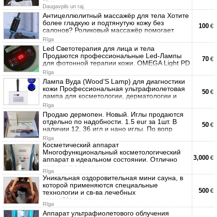
Омн
Daugavpils un raj.
Антицеллюлитный массажёр для тела Хотите
более гладкую и подтянутую кожу без
100
€
салонов? Роликовый массажёр помогает
Rīga
Led Светотерапия для лица и тела
Продаются профессиональные Led-Лампы
70
€
для фотонной терапии кожи. OMEGA Light PD
Rīga
Лампа Вуда (Wood’S Lamp) для диагностики
кожи Профессиональная ультрафиолетовая
50
€
лампа для косметологии, дерматологии и
Rīga
Продаю дермопен. Новый. Иглы продаются
отдельно по надобности. 1.5 eur за 1шт. В
50
€
наличии 12, 36 игл и нано иглы. По вопр
Rīga
Косметический аппарат
Многофункциональный косметологический
3,000
€
аппарат в идеальном состоянии. Отлично
подходит для салон
Rīga
Уникальная оздоровительная мини сауна, в
которой применяются специальные
500
€
технологии и св-ва лечебных
камней(турмалин, не
Rīga
Аппарат ультрафиолетового облучения