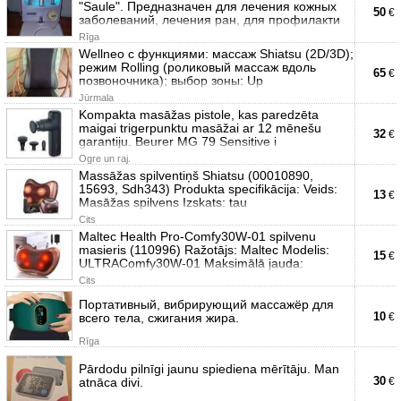
"Saule". Предназначен для лечения кожных
50
€
заболеваний, лечения ран, для профилакти
Rīga
Wellneo с функциями: массаж Shiatsu (2D/3D);
режим Rolling (роликовый массаж вдоль
65
€
позвоночника); выбор зоны: Up
Jūrmala
Kompakta masāžas pistole, kas paredzēta
maigai trigerpunktu masāžai ar 12 mēnešu
32
€
garantiju. Beurer MG 79 Sensitive i
Ogre un raj.
Massāžas spilventiņš Shiatsu (00010890,
15693, Sdh343) Produkta specifikācija: Veids:
13
€
Masāžas spilvens Izskats: tau
Cits
Maltec Health Pro-Comfy30W-01 spilvenu
masieris (110996) Ražotājs: Maltec Modelis:
15
€
ULTRAComfy30W-01 Maksimālā jauda:
Cits
Портативный, вибрирующий массажёр для
10
всего тела, сжигания жира.
€
Rīga
Pārdodu pilnīgi jaunu spiediena mērītāju. Man
30
atnāca divi.
€