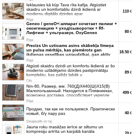
Ieklausies kā kūp Tava rīta kafija. Atgūstiet
skaidru un komfortablu dzirdi ikdienā ar
110
€
modernu digitālo dzirdes apar
Rīga
Geneo / geneO+:аппарат сочетает пилинг +
оксигенацию + уход/сыворотки + Rf-
80
€
Лифтинг + ультразвук. OxyGeneo
очищение и
Rīga
Precīzs Un uzticams asins skābekļa līmeņa
un pulsa mērītājs, kas piemērots gan
18.50
€
ikdienas veselības uzraudzībai, gan aktīv
Rīga
Atgūsti skaidru dzirdi un komfortu ikdienā ar šo
moderno uzlādējamo dzirdes pastiprinātāju
89
€
komplektu, kas palīdz labāk u
Cits
Nm-80, Размер, мм: 760(Д)Х440(Ш)Х15(В)
Малопользанный. Находится в Плявниеках,
499
€
возможна доставка. cпособствует укрепле
Rīga
Продаю, так как не пользуемся. Практически
40
новый, б/у пару раз.
€
Daugavpils un raj.
Jauna roku masāžas ierīce ar siltumu un
kompresiju artrīta un karpālā kanāla
70
€