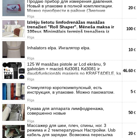
Продаю прибор для измерения давления.
Новый в упаковке в полной комплектации.
20
€
Можно приобрести в районе (Зиепние
Rīga
Izīrēju lietotu limfodrenāžas masāžas
trenažieri "Roll Shaper". Mēneša maksa ir
100
€
100eur. Minimālais termiņš trenažiera iz
Rīga
Inhalators elpa. Ингалятор elpa.
10
€
Rīga
125 W masāžas pistole ar Lcd ekrānu, 9
galviņām + maciņš Kd3081 Kd3081 ir
46.60
€
daudzfunkcionāls masieris no KRAFT&DELE, ka
Rīga
Стимулятор короткоимпулсный, есть
5
инструкция, в упаковке. Можно пакоматом.
€
Rīga
Рукава для аппарата лимфодренажа,
50
совершенно новые
€
Rīga
Массажер для шеи, плеч, спины, ног. 3
режима и 2 температурных Настройки. Usb
20
€
кабель для зарядки. Возможна пересылка