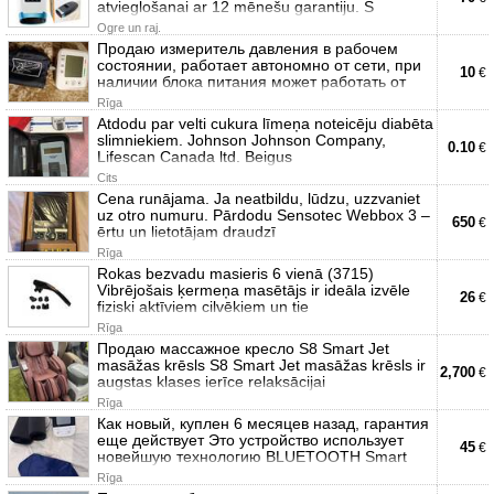
atvieglošanai ar 12 mēnešu garantiju. S
Ogre un raj.
Продаю измеритель давления в рабочем
состоянии, работает автономно от сети, при
10
€
наличии блока питания может работать от
Rīga
Atdodu par velti cukura līmeņa noteicēju diabēta
slimniekiem. Johnson Johnson Company,
0.10
€
Lifescan Canada ltd. Beigus
Cits
Cena runājama. Ja neatbildu, lūdzu, uzzvaniet
uz otro numuru. Pārdodu Sensotec Webbox 3 –
650
€
ērtu un lietotājam draudzī
Rīga
Rokas bezvadu masieris 6 vienā (3715)
Vibrējošais ķermeņa masētājs ir ideāla izvēle
26
€
fiziski aktīviem cilvēkiem un tie
Rīga
Продаю массажное кресло S8 Smart Jet
masāžas krēsls S8 Smart Jet masāžas krēsls ir
2,700
€
augstas klases ierīce relaksācijai
Rīga
Как новый, куплен 6 месяцев назад, гарантия
еще действует Это устройство использует
45
€
новейшую технологию BLUETOOTH Smart
Rīga