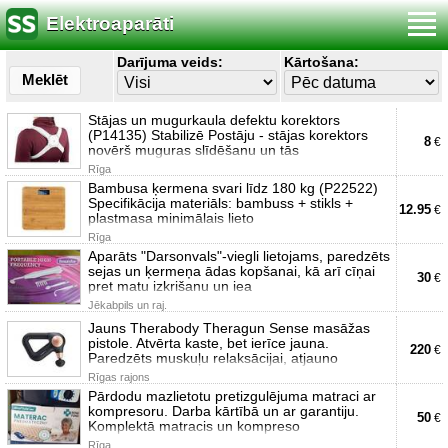
Elektroaparāti
Darījuma veids:
Kārtošana:
Meklēt
Stājas un mugurkaula defektu korektors
(P14135) Stabilizē Postāju - stājas korektors
8
€
novērš muguras slīdēšanu un tās
Rīga
Bambusa ķermena svari līdz 180 kg (P22522)
Specifikācija materiāls: bambuss + stikls +
12.95
€
plastmasa minimālais lieto
Rīga
Aparāts "Darsonvals"-viegli lietojams, paredzēts
sejas un ķermeņa ādas kopšanai, kā arī cīņai
30
€
pret matu izkrišanu un iea
Jēkabpils un raj.
Jauns Therabody Theragun Sense masāžas
pistole. Atvērta kaste, bet ierīce jauna.
220
€
Paredzēts muskuļu relaksācijai, atjauno
Rīgas rajons
Pārdodu mazlietotu pretizgulējuma matraci ar
kompresoru. Darba kārtībā un ar garantiju.
50
€
Komplektā matracis un kompreso
Rīga