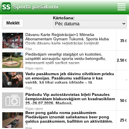
Sporta pasākumi
Kārtošana:
Meklēt
Dāvanu Karte Reģistrācijai+1 Mēneša
Abonamentam Gymam Tukumā. Sporta kluba
35
€
Ozols dāvanu karte reģistrācijai (oriģināl
Rīga
Piedāvājam veselīgi staigājot un kustoties,
uzspēlēt aizraujošu sporta veidu-betongolfu,
2.50
€
interesanti spēli sarīkot sacen
Rīgas rajons
Vadu pasākumus jeb dāvinu cilvēkiem prieku
un emocijas. Pasākumu vadīšana ir kas
-
vairāk, kā tikai vakara izklaide – tā
Rīga
Pārdodu Vip autostāvvietas biļeti Pasaules
čempionātam blakusvāģiem un kvadracikliem
50
€
25.-26.07.2026. Madonā.
Rīgas rajons
Beer pong galdu noma pasākumiem
Piedāvājam iznomāt saliekamus beer pong
25
€
galdus pasākumiem, ballītēm un aktivitātēm.
P
Rīga