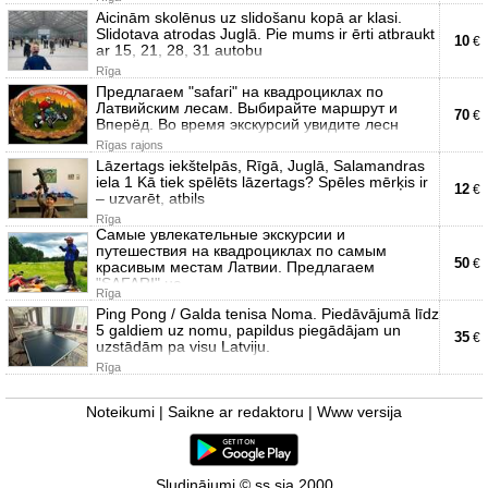
Aicinām skolēnus uz slidošanu kopā ar klasi.
Slidotava atrodas Juglā. Pie mums ir ērti atbraukt
10
€
ar 15, 21, 28, 31 autobu
Rīga
Предлагаем "safari" на квадроциклах по
Латвийским лесам. Выбирайте маршрут и
70
€
Вперёд. Во время экскурсий увидите лесн
Rīgas rajons
Lāzertags iekštelpās, Rīgā, Juglā, Salamandras
iela 1 Kā tiek spēlēts lāzertags? Spēles mērķis ir
12
€
– uzvarēt, atbils
Rīga
Самые увлекательные экскурсии и
путешествия на квадроциклах по самым
50
€
красивым местам Латвии. Предлагаем
"SAFARI" на
Rīga
Ping Pong / Galda tenisa Noma. Piedāvājumā līdz
5 galdiem uz nomu, papildus piegādājam un
35
€
uzstādām pa visu Latviju.
Rīga
Noteikumi
|
Saikne ar redaktoru
|
Www versija
Sludinājumi © ss sia 2000