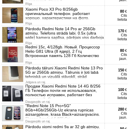
jaun.
с доплатой. Просьб
Rīga
Xiaomi Poco X3 Pro 8/256gb
80
€
оригинальный телефон. работает
Cits
хорошо. характеристики на фото.
lietota
Rīga
Pārdodu Redmi Note 14 Pro ar 256Gb
170
€
atmiņu. Telefons strādā labi. 0.5x (ultra
Cits
wide) kamera saplīsa, pārējais viss darboja
lietota
Rīga
Redmi 15c, 4/128gb. Новый. Процессор
80
€
Helio G81 Ultra (8 ядер), 2 Ггц
Cits
Встроенная память 128 Гб Количество
jaun.
основных ка
Rīga
Pārdodu tālruni Xiaomi Redmi Note 13 Pro
150
€
5G ar 256Gb atmiņu. Tālrunis ir ļoti labā
Cits
tehniskā un vizuālā stāvoklī, strād
lietota
Jelgava un raj.
Продам Xiaomi Redmi Note 14 4G 8/256
100
€
ГБ Телефон почти не использовался,
Cits
полностью исправен, работает без
lietota
нареканий. С
Daugavpils un raj.
"Redmi Note 15 Pro+5G"
280
€
8Gb+4Gb/256Gb-Uz ekrana rupnicas
Cits
aizsargpleve, krasa Black+aizsargvacins.
jaun.
Ekrans Amoled 6.83" Cri
Daugavpils un raj.
Pārdodu xiomi redmi 9a ar 32 gb atmiņu.
50