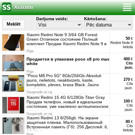
Xiaomi
Darījuma veids:
Kārtošana:
Meklēt
Xiaomi Redmi Note 9 3/64 GB Forest
50
€
Green Отличное состояние Полный
Redmi Note 9
комплект Продам Xiaomi Redmi Note 9 в
lietota
красивом цве
Rīga
Продается в упаковке poco x8 pro max
400
€
white
Cits
jaun.
Rīga
"Poco M8 Pro 5G" 8Gb/256Gb-Absoluti
270
€
jauns, nelietots, neaktivizets, kaste,
Cits
komplekts, pleves, krasa Black. Jauns
jaun.
modelis
Daugavpils un raj.
Xiaomi Redmi 15 4G 6/128Gb Titan Gray
100
€
Продам телефон, новый в идеальном
Cits
состоянии, уже наклеено антишпионское
jaun.
стекло, ч
Daugavpils un raj.
Xiaomi Redmi 13 8/256gb. На экране
80
€
защитная пленка. Малопользованный.
Cits
Встроенная память (Гб): 256 Дисплей: 6,
lietota
67" Fhd
Rīga