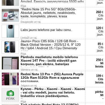
Amoled. Емкость аккумулятора 5500 мАч
jaun.
Rīga
"Redmi Note 15 Pro 5G" 8Gb/256Gb-
260
€
Absoluti jauns, nelietots, neaktivizets,
Cits
kaste, komplekts, pleves, krasa
jaun.
Black+aizsargv
Daugavpils un raj.
120
€
Labs jauns telefons par labu cenu.
Cits
jaun.
Limbaži un raj.
Jauns= Poco C85 6Gb / 128 GB Rom -
85
€
Black Global Version - 2025/12 6, 9" 120
Cits
Hz / Ip64 / Android 15 / Cpu Dimensity
jaun.
6300
Rīga
Pārdodu mazlietotu mobilo telefonu
250
€
Xiaomi 14T Pro - izcilā stāvoklī gan
Mi
korpuss, gan ekrāns, baterijas
lietota
kapacitāte 92%. S
Valmiera un raj.
Redmi Note 13 Pro + (5G) Aurora Purple
199
€
12Gb Ram 512Gb Rom в идеальном
Cits
состоянии.
lietota
Jelgava un raj.
Куплю - Pērku - Xiaomi - Xiaomi - Xiaomi
pērku
- vai citu modeli, jaunu vai lietotu.
Mi
Izskatīšu visus piedāvājumus.
-
Pассмотрю в
Rīga
Tiek pārdots Redmi Note 12 (128Gb)