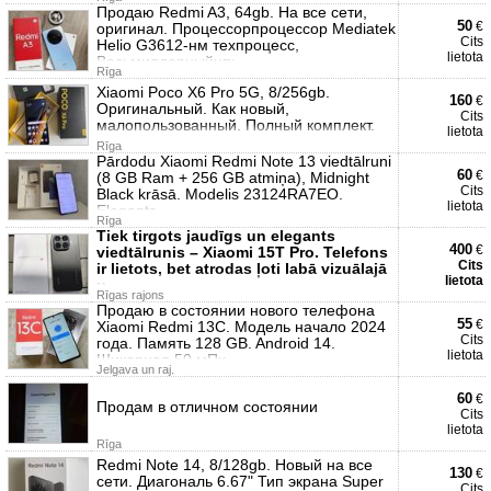
Продаю Redmi A3, 64gb. На все сети,
50
€
оригинал. Процессорпроцессор Mediatek
Cits
Helio G3612-нм техпроцесс,
lietota
Восьмиядерныйцп:
Rīga
Xiaomi Poco X6 Pro 5G, 8/256gb.
160
€
Оригинальный. Как новый,
Cits
малопользованный. Полный комплект.
lietota
Rīga
Pārdodu Xiaomi Redmi Note 13 viedtālruni
60
€
(8 GB Ram + 256 GB atmiņa), Midnight
Cits
Black krāsā. Modelis 23124RA7EO.
lietota
Elegants,
Rīga
Tiek tirgots jaudīgs un elegants
400
€
viedtālrunis – Xiaomi 15T Pro. Telefons
Cits
ir lietots, bet atrodas ļoti labā vizuālajā
lietota
u
Rīgas rajons
Продаю в состоянии нового телефона
55
€
Xiaomi Redmi 13С. Модель начало 2024
Cits
года. Память 128 GB. Android 14.
lietota
Шикарная 50 мПх
Jelgava un raj.
60
€
Продам в отличном состоянии
Cits
lietota
Rīga
Redmi Note 14, 8/128gb. Новый на все
130
€
сети. Диагональ 6.67" Тип экрана Super
Cits