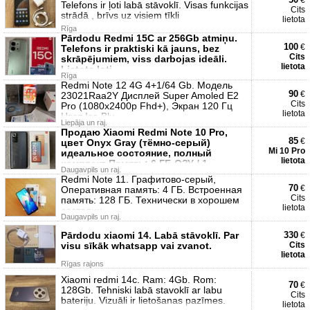
€
Telefons ir ļoti labā stāvoklī. Visas funkcijas
Cits
strādā , brīvs uz visiem tīkli
lietota
Rīga
Pārdodu Redmi 15C ar 256Gb atmiņu.
100
€
Telefons ir praktiski kā jauns, bez
Cits
skrāpējumiem, viss darbojas ideāli.
lietota
Lietots ļoti
Rīga
Redmi Note 12 4G 4+1/64 Gb. Модель
90
€
23021Raa2Y Дисплей Super Amoled E2
Cits
Pro (1080x2400p Fhd+), Экран 120 Гц
lietota
Цвет Ice Blu
Liepāja un raj.
Продаю Xiaomi Redmi Note 10 Pro,
85
€
цвет Onyx Gray (тёмно-серый)
Mi 10 Pro
идеальное состояние, полный
lietota
комплект Память: 6 ГБ ОЗУ / 1
Daugavpils un raj.
Redmi Note 11. Графитово-серый,
70
€
Оперативная память: 4 ГБ. Встроенная
Cits
память: 128 ГБ. Технически в хорошем
lietota
состояни
Daugavpils un raj.
Pārdodu xiaomi 14. Labā stāvoklī. Par
330
€
visu sīkāk whatsapp vai zvanot.
Cits
lietota
Rīgas rajons
Xiaomi redmi 14c. Ram: 4Gb. Rom:
70
€
128Gb. Tehniski labā stavoklī ar labu
Cits
bateriju. Vizuāli ir lietošanas pazīmes.
lietota