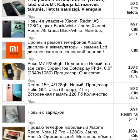
50
€
labā stāvoklī. Kalpoja kā rezerves
Cits
tālrunis, lietots saudzīgi. Vienīgais
lietota
mīnuss – min
Rīga
Новый в упаковке Xiaomi Redmi A5
90
€
128Gb, цвет Black/white. Jauns Xiaomi
Cits
Redmi A5 krasa Black/white. Nelietots,
jaun.
neak
Rīga
Срочный ремонт телефонов Xiaomi,
-
дисплеи и аккумуляторы. - замена Lcd
Cits
дисплея /замена сенсорной панели /
-
touch scree
Rīga
Poco M7 8/256gb. Полностью Новый, на
130
€
все сети. Экран: Ips Dotdisplay Fhd+, 6.9"
Cits
(2340x1080) Процессор: Qualcomm
jaun.
Snapd
Rīga
Redmi 15c, 4/128gb. Новый. Процессор
80
€
Helio G81 Ultra (8 ядер), 2 Ггц
Cits
Встроенная память 128 Гб Количество
jaun.
основных ка
Rīga
80
€
Новый с зарядкой
Redmi 7A
jaun.
Rīga
Продаю телефон мобильный Xiaomi
160
€
Redmi Note 12 Pro - 128Gb. Jauns.
Cits
Новый. Оригинальный. Можно на обмен