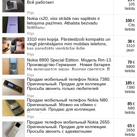
€
Всй работает.
105
lietota
Rīga
Nokia rx20, viss strādā nav saplēsts ir
100
€
lietojuma pazīmes. Atbalsta bezvadu
Cits
lādēšanu.
lietota
Rīga
3310 mini kopija. Pārsteidzoši kompakts un
38
€
viegli pārnēsājams mini mobilais telefons,
3310
kas paredzēts vienkāršai ikdie
jaun.
Rīga
Nokia 8800 Special Edition. Модель Rm-13.
70
€
Производство-Германия . Новая батарея.
8800
Не включается экран .Кнопки светятся. В
lietota
Rīga
Продаю мобильный телефон Nokia 7380.
185
€
Оригинальный. Продаю для коллекции .
7380
Просьба звонить только любителей
lietota
кнопочных тел
Rīga
Продаю мобильный телефон Nokia N80.
85
€
Оригинальный. Можно на обмен с
N80
доплатой. Продаю для коллекции.
lietota
Просьба звонить тольк
Rīga
Продаю телефон мобильный Nokia 2650.
65
€
Оригинальный. Продаю для коллекции.
2650
Просьба звонить с адекватными
lietota
вопросами .