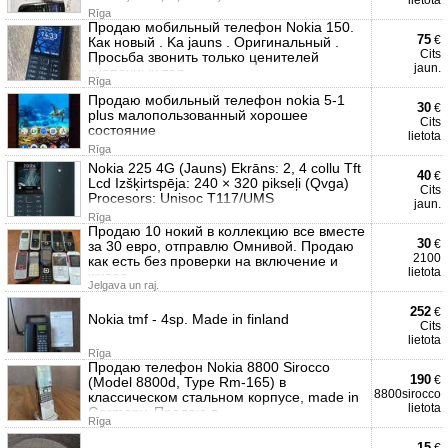
lietota
Rīga
Продаю мобильный телефон Nokia 150.
75
€
Как новый . Ka jauns . Оригинальный .
Cits
Просьба звонить только ценителей
jaun.
кнопочных тел
Rīga
Продаю мобильный телефон nokia 5-1
30
€
plus малопользованный хорошее
Cits
состояние
lietota
Rīga
Nokia 225 4G (Jauns) Ekrāns: 2, 4 collu Tft
40
€
Lcd Izšķirtspēja: 240 × 320 pikseļi (Qvga)
Cits
Procesors: Unisoc T117/UMS
jaun.
Rīga
Продаю 10 нокий в коллекцию все вместе
30
€
за 30 евро, отправлю Омнивой. Продаю
2100
как есть без проверки на включение и
lietota
живос
Jelgava un raj.
252
€
Nokia tmf - 4sp. Made in finland
Cits
lietota
Rīga
Продаю телефон Nokia 8800 Sirocco
190
€
(Model 8800d, Type Rm-165) в
8800sirocco
классическом стальном корпусе, made in
lietota
Germany. Продаю в
Rīga
15