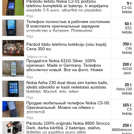
Pārdodu lietotu Nokia C2-01 podziņu
9
€
telefonu komplektā ar bateriju. Ir iespējama
C2-01
piegāde 2-5 euro- atkarībā no piegādes
lietota
Rīga
Телефон полностью в рабочем состоянии.
60
€
В комплекте оригинальные зарядное
E51
устройство и батарея. Плявниеки
lietota
Rīga
Pārdod šādu telefonu kolekciju (visu kopā).
350
€
Cena 350 eu.
Cits
lietota
Jelgava un raj.
Продаётся Nokia 6310i Silver. 100%
200
€
оригинал. Made in Germany. Телефон
6310i
абсолютно новый. Все на фото. Новая
jaun.
батарея. Зону
Rīga
Nokia Asha 230 dual divas sim kartes balts,
20
€
ideāls stāvoklis ar kasti nelietotas austiņas
Asha 230
lādētājs. Maziņš, ērts, ielien
lietota
Rīga
Продаю мобильный телефон Nokia C5-00.
165
€
Оригинальный. Можно на обмен с
C5
доплатой.
lietota
Rīga
Pārdodu 100% oriģinālu Nokia 8800 Sirocco
250
€
Dark, darba kārtībā. 2 baterijas, statīvs,
8800sirocco
lādētājs un papildus jauns stikls.