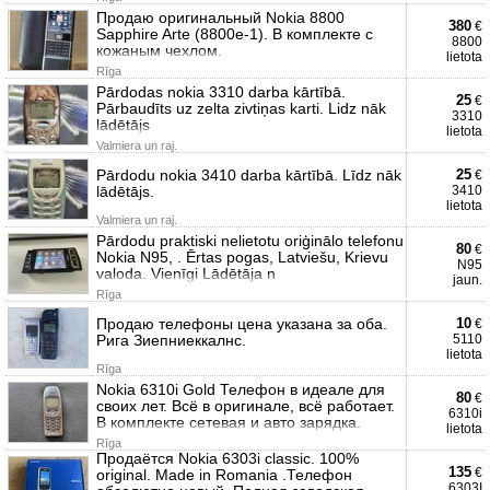
Продаю оригинальный Nokia 8800
380
€
Sapphire Arte (8800e-1). В комплекте с
8800
кожаным чехлом.
lietota
Rīga
Pārdodas nokia 3310 darba kārtībā.
25
€
Pārbaudīts uz zelta zivtiņas karti. Lidz nāk
3310
lādētājs
lietota
Valmiera un raj.
Pārdodu nokia 3410 darba kārtībā. Līdz nāk
25
€
lādētājs.
3410
lietota
Valmiera un raj.
Pārdodu praktiski nelietotu oriģinālo telefonu
80
€
Nokia N95, . Ērtas pogas, Latviešu, Krievu
N95
valoda. Vienīgi Lādētāja n
jaun.
Rīga
Продаю телефоны цена указана за оба.
10
€
Рига Зиепниеккалнс.
5110
lietota
Rīga
Nokia 6310i Gold Телефон в идеале для
80
€
своих лет. Всё в оригинале, всё работает.
6310i
В комплекте сетевая и авто зарядка.
lietota
Rīga
Продаётся Nokia 6303i classic. 100%
135
€
original. Made in Romania .Телефон
6303I