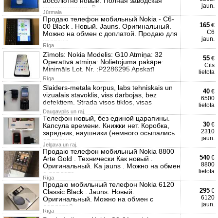
абсолютно новый. Полная заводская
jaun.
комплектация. В
Jūrmala
Продаю телефон мобильный Nokia - C6-
165
€
00 Black . Новый. Jauns. Оригинальный.
C6
Можно на обмен с доплатой. Продаю для
jaun.
колекци
Rīga
Zīmols: Nokia Modelis: G10 Atmiņa: 32
55
€
Operatīvā atmiņa: Nolietojuma pakāpe:
Cits
Minimāls Lot. Nr. :P2286295 Apskatī
lietota
Rīga
Slaiders-metala korpus, labs tehniskais un
40
€
vizualais stavoklis, viss darbojas, bez
6500
defektiem. Strada visos tiklos, visas
lietota
Daugavpils un raj.
Телефон новый, без единой царапины.
30
€
Капсула времени. Книжки нет. Коробка,
2310
зарядник, наушники (немного осыпались
jaun.
от време
Jelgava un raj.
Продаю телефон мобильный Nokia 8800
540
€
Arte Gold . Технически Как новый .
8800
Оригинальный. Ka jauns . Можно на обмен
lietota
с доплато
Rīga
Продаю мобильный телефон Nokia 6120
295
€
Classic Black . Jauns. Новый.
6120
Оригинальный. Можно на обмен с
jaun.
доплатой.
Rīga