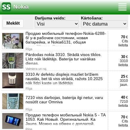
Nokia
Darījuma veids:
Kārtošana:
Meklēt
Продаю мобильный телефон-Nokia-6288-
70
€
б/ у-в рабочем состоянии, новая
Cits
батарейка, и Nokia6131, общая
lietota
цена-70евро. Отвечу на
Rīga
Pārdodas nokia 3310. Strādā visos tīklos.
30
€
Līdz nāk lādētājs. Baterija tur vairākas
3310
dienas.
lietota
Valmiera un raj.
3310 Ar defektu displejs mazliet brīžiem
25
€
raustās, bet tā viss strādā, ražots 10.2025
3310
nāk līdzi kaste un lādētājs
jaun.
Rīga
7210 viss darbojas, baterija ilgi netur, varu
40
€
nosūtīt caur Omniva
7210
lietota
Rīga
Продаю телефон мобильный Nokia 5 - TA
70
€
1053. Kak Новый. Оригинальный. Ka
Cits
Jauns. Можно на обмен с доплатой.
lietota
Rīga