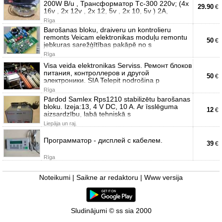
200W B/u , Трансформатор Тc-300 220v; (4х
29.90
€
16v , 2х 12v , 2х 12, 5v , 2х 10, 5v ) 2А,
Rīga
Barošanas bloku, draiveru un kontrolieru
remonts Veicam elektronikas moduļu remontu
50
€
jebkuras sarežģītības pakāpē no s
Rīga
Visa veida elektronikas Serviss. Ремонт блоков
питания, контроллеров и другой
50
€
электроники. SIA Telepit nodrošina p
Rīga
Pārdod Samlex Rps1210 stabilizētu barošanas
bloku. Izeja:13, 4 V DC, 10 A. Ar īsslēguma
12
€
aizsardzību, labā tehniskā s
Liepāja un raj.
Программатор - дисплей с кабелем.
39
€
Rīga
Noteikumi
|
Saikne ar redaktoru
|
Www versija
Sludinājumi © ss sia 2000