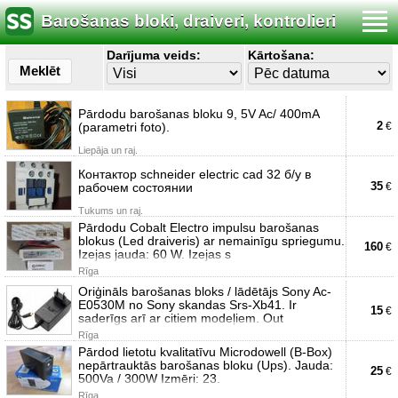
Barošanas bloki, draiveri, kontrolieri
Darījuma veids:
Kārtošana:
Meklēt
Pārdodu barošanas bloku 9, 5V Ac/ 400mA
2
(parametri foto).
€
Liepāja un raj.
Контактор schneider electric cad 32 б/у в
35
рабочем состоянии
€
Tukums un raj.
Pārdodu Cobalt Electro impulsu barošanas
blokus (Led draiveris) ar nemainīgu spriegumu.
160
€
Izejas jauda: 60 W. Izejas s
Rīga
Oriģināls barošanas bloks / lādētājs Sony Ac-
E0530M no Sony skandas Srs-Xb41. Ir
15
€
saderīgs arī ar citiem modeļiem. Out
Rīga
Pārdod lietotu kvalitatīvu Microdowell (B-Box)
nepārtrauktās barošanas bloku (Ups). Jauda:
25
€
500Va / 300W Izmēri: 23.
Rīga