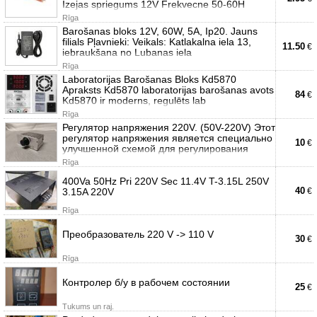
Izejas spriegums 12V Frekvecne 50-60H
Rīga
Barošanas bloks 12V, 60W, 5A, Ip20. Jauns
filials Pļavnieki: Veikals: Katlakalna iela 13,
11.50
€
iebraukšana no Lubanas iela
Rīga
Laboratorijas Barošanas Bloks Kd5870
Apraksts Kd5870 laboratorijas barošanas avots
84
€
Kd5870 ir moderns, regulēts lab
Rīga
Регулятор напряжения 220V. (50V-220V) Этот
регулятор напряжения является специально
10
€
улучшенной схемой для регулирования
Rīga
400Va 50Hz Pri 220V Sec 11.4V T-3.15L 250V
40
3.15A 220V
€
Rīga
Преобразователь 220 V -> 110 V
30
€
Rīga
Контролер б/у в рабочем состоянии
25
€
Tukums un raj.