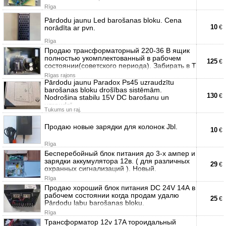
Rīga
Pārdodu jaunu Led barošanas bloku. Cena
10
norādīta ar pvn.
€
Rīga
Продаю трансформаторный 220-36 В ящик
полностью укомплектованный в рабочем
125
€
состоянии(советского периода). Забирать в Т
Rīgas rajons
Pārdodu jaunu Paradox Ps45 uzraudzītu
barošanas bloku drošības sistēmām.
130
€
Nodrošina stabilu 15V DC barošanu un
uzraudzī
Tukums un raj.
Продаю новые зарядки для колонок Jbl.
10
€
Rīga
Бесперебойный блок питания до 3-х ампер и
зарядки аккумулятора 12в. ( для различных
29
€
охранных сигнализаций ). Новый.
Rīga
Продаю хороший блок питания DC 24V 14А в
рабочем состоянии когда продам удалю
25
€
Pārdodu labu barošanas bloku.
Rīga
Трансформатор 12v 17A тороидальный