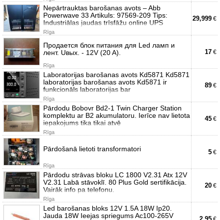
Nepārtrauktas barošanas avots – Abb
Powerwave 33 Artikuls: 97569-209 Tips:
29,999
€
Industriālas jaudas trīsfāžu online UPS
Rīga
Продается блок питания для Led ламп и
17
лент. Uвых. - 12V (20 A).
€
Rīga
Laboratorijas barošanas avots Kd5871 Kd5871
laboratorijas barošanas avots Kd5871 ir
89
€
funkcionāls laboratorijas bar
Rīga
Pārdodu Bobovr Bd2-1 Twin Charger Station
komplektu ar B2 akumulatoru. Ierīce nav lietota
45
€
iepakojums tika tikai atvē
Rīga
Pārdošanā lietoti transformatori
5
€
Rīga
Pārdodu strāvas bloku LC 1800 V2.31 Atx 12V
V2.31 Labā stāvoklī. 80 Plus Gold sertifikācija.
20
€
Vairāk info pa telefonu.
Rīga
Led barošanas bloks 12V 1.5A 18W Ip20.
Jauda 18W Ieejas spriegums Ac100-265V
2.95
€