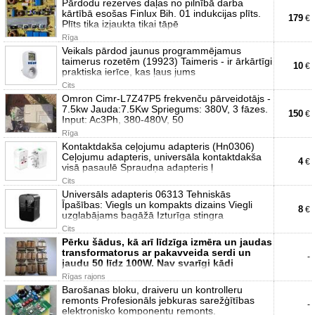
Pārdodu rezerves daļas no pilnībā darba
kārtībā esošas Finlux Bih. 01 indukcijas plīts.
179
€
Plīts tika izjaukta tikai tāpē
Rīga
Veikals pārdod jaunus programmējamus
taimerus rozetēm (19923) Taimeris - ir ārkārtīgi
10
€
praktiska ierīce, kas ļaus jums
Cits
Omron Cimr-L7Z47P5 frekvenču pārveidotājs -
7.5kw Jauda:7.5Kw Spriegums: 380V, 3 fāzes.
150
€
Input: Ac3Ph, 380-480V, 50
Rīga
Kontaktdakša ceļojumu adapteris (Hn0306)
Ceļojumu adapteris, universāla kontaktdakša
4
€
visā pasaulē Spraudņa adapteris ļ
Cits
Universāls adapteris 06313 Tehniskās
Īpašības: Viegls un kompakts dizains Viegli
8
€
uzglabājams bagāžā Izturīga stingra
Cits
Pērku šādus, kā arī līdzīga izmēra un jaudas
transformatorus ar pakavveida serdi un
-
jaudu 50 līdz 100W. Nav svarīgi kādi
Rīgas rajons
Barošanas bloku, draiveru un kontrolleru
remonts Profesionāls jebkuras sarežģītības
-
elektronisko komponentu remonts.