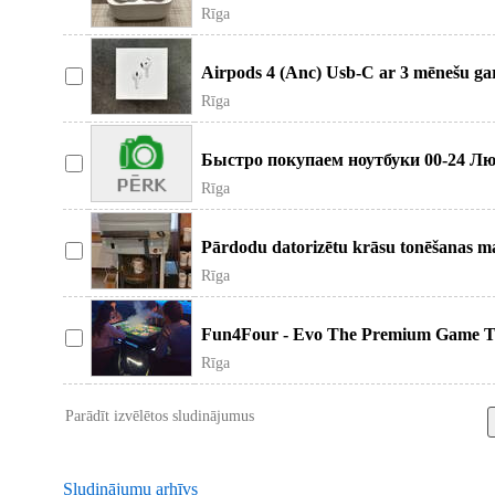
un funkcijas bez
Rīga
Airpods 4 (Anc) Usb-C ar 3 mēnešu gar
funkcijas bez pār
Rīga
Быстро покупаем ноутбуки 00-24 Люб
Исправные / Дефектные / Нерабоч
Rīga
Pārdodu datorizētu krāsu tonēšanas ma
pilnu kolorantu komplekt
Rīga
Fun4Four - Evo The Premium Game T
запрограмирван под бумажные ден
Rīga
Parādīt izvēlētos sludinājumus
Sludinājumu arhīvs