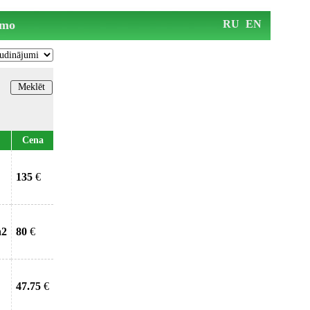
mo
RU
EN
Cena
135
€
n2
80
€
47.75
€