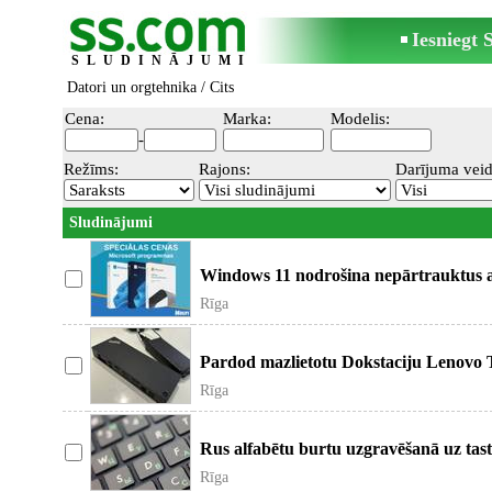
Iesniegt
SLUDINĀJUMI
Datori un orgtehnika
/ Cits
Cena:
Marka:
Modelis:
-
Režīms:
Rajons:
Darījuma veid
Sludinājumi
Windows 11 nodrošina nepārtrauktus a
ikdienas darbu un palīdz
Rīga
Pardod mazlietotu Dokstaciju Lenovo
Gen 2 135W. Ir pieejam
Rīga
Rus alfabētu burtu uzgravēšanā uz tas
ar lāzeru. Gara
Rīga