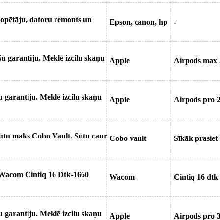
opētāju, datoru remonts un
Epson, canon, hp
-
 garantiju. Meklē izcilu skaņu
Apple
Airpods max 
 garantiju. Meklē izcilu skaņu
Apple
Airpods pro 
alūtu maks Cobo Vault. Sūtu caur
Cobo vault
Sīkāk prasiet
u Wacom Cintiq 16 Dtk-1660
Wacom
Cintiq 16 dtk
 garantiju. Meklē izcilu skaņu
Apple
Airpods pro 