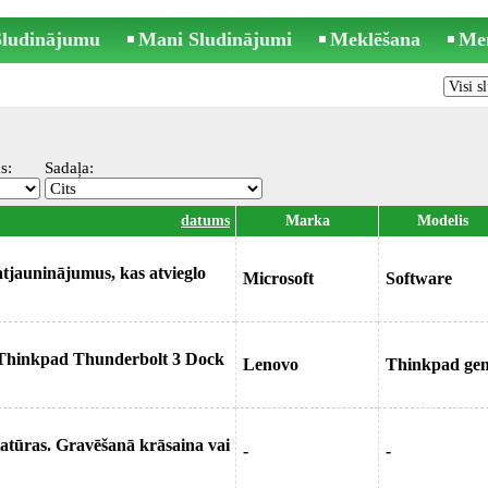
 Sludinājumu
Mani Sludinājumi
Meklēšana
Me
s:
Sadaļa:
datums
Marka
Modelis
tjauninājumus, kas atvieglo
Microsoft
Software
 Thinkpad Thunderbolt 3 Dock
Lenovo
Thinkpad ge
tatūras. Gravēšanā krāsaina vai
-
-