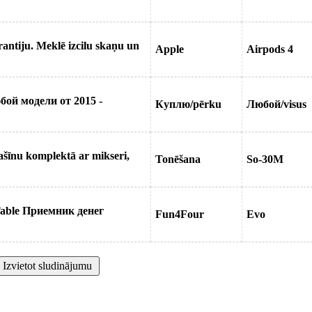
antiju. Meklē izcilu skaņu un
Apple
Airpods 4
ой модели от 2015 -
Куплю/pērku
Любой/visus
šīnu komplektā ar mikseri,
Tonēšana
So-30M
able Приемник денег
Fun4Four
Evo