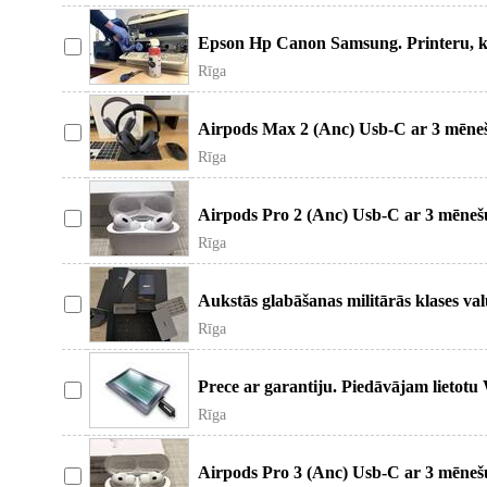
Epson Hp Canon Samsung. Printeru, k
apkope. Tonera kasešu ti
Rīga
Airpods Max 2 (Anc) Usb-C ar 3 mēnešu
un funkcijas bez
Rīga
Airpods Pro 2 (Anc) Usb-C ar 3 mēnešu
un funkcijas bez
Rīga
Aukstās glabāšanas militārās klases v
Omniva, Dpd, Latvi
Rīga
Prece ar garantiju. Piedāvājam lietot
Garantija - 2 nedeļas
Rīga
Airpods Pro 3 (Anc) Usb-C ar 3 mēnešu