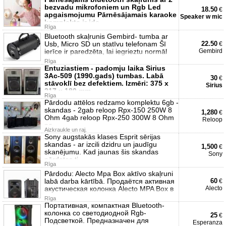
bezvadu mikrofoniem un Rgb Led
18.50
€
apgaismojumu Pārnēsājamais karaoke
Speaker w mic
komplekts ir ide
Rīga
Bluetooth skaļrunis Gembird- tumba ar
Usb, Micro SD un statīvu telefonam Šī
22.50
€
ierīce ir paredzēta, lai iegrieztu normāl
Gembird
Rīga
Entuziastiem - padomju laika Sirius
3Ac-509 (1990.gads) tumbas. Labā
30
€
stāvoklī bez defektiem. Izmēri: 375 x
Sirius
217 x 180 mm
Rīga
Pārdodu attēlos redzamo komplektu 6gb -
skandas - 2gab reloop Rpx-150 250W 8
1,280
€
Ohm 4gab reloop Rpx-250 300W 8 Ohm
Reloop
pa
Aizkraukle un raj.
Sony augstakās klases Esprit sērijas
skandas - ar izcili dzidru un jaudīgu
1,500
€
skanējumu. Kad jaunas šis skandas
Sony
pārdotas ti
Rīga
Pārdodu: Alecto Mpa Box aktīvo skaļruni
labā darba kārtībā. Продаётся активная
60
€
акустическая колонка Alecto MPA Box в
Alecto
Rīga
Портативная, компактная Bluetooth-
колонка со светодиодной Rgb-
25
€
Подсветкой. Предназначен для
Esperanza