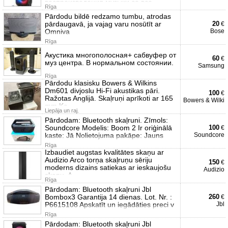
воспроизведения музыки со все
Rīga
Pārdodu bildē redzamo tumbu, atrodas
pārdaugavā, ja vajag varu nosūtīt ar
20
€
Omniva
Bose
Rīga
Акустика многополосная+ сабвуфер от
60
€
муз центра. В нормальном состоянии.
Samsung
Rīga
Pārdodu klasisku Bowers & Wilkins
Dm601 divjoslu Hi-Fi akustikas pāri.
100
€
Ražotas Anglijā. Skaļruņi aprīkoti ar 165
Bowers & Wilki
mm Ke
Liepāja un raj.
Pārdodam: Bluetooth skaļruni. Zīmols:
Soundcore Modelis: Boom 2 Ir oriģinālā
100
€
kaste: Jā Nolietojuma pakāpe: Jauns
Soundcore
Rīga
Izbaudiet augstas kvalitātes skaņu ar
Audizio Arco torņa skaļruņu sēriju
150
€
moderns dizains satiekas ar ieskaujošu
Audizio
skaņu. A
Rīga
Pārdodam: Bluetooth skaļruni Jbl
Bombox3 Garantija 14 dienas. Lot. Nr. :
260
€
P6615108 Apskatīt un iegādāties preci v
Jbl
Rīga
Pārdodam: Bluetooth skaļruni Jbl