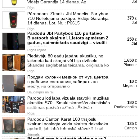
Vidējs Garantija 14 dienas. Ap
Jbl
Rīga
Pārdodam: Zīmols: Jbl Modelis: Partybox
710 Nolietojuma pakāpe: Vidējs Garantija
379
€
14 dienas. Lot. Nr. : P6615
Jbl
Rīga
Pārdodu Jbl Partybox 110 portatīvo
Bluetooth skaļruni. Lietots apmēram 2
250
€
gadus, saimniekots saudzīgi – vizuāli
Jbl
un tehnis
Rīgas rajons
Piedāvāju 80 gadu japāņu akustiku, no
laikmeta kad skaņai vēl bija dvēsele.
1,650
€
Skandas saglabātas teicamā, oriģinālā ko
Pioneer
Rīga
Продам колонки медион от муз. центра,
в рабочем состоянии, забирать по
10
€
месту, не отправляю
Медион
Daugavpils un raj.
Pārdodu ļoti laba vizuālā stāvoklī mūzikas
akustiku S70 . Smuki skanošās akustiskās
180
€
sistēmas pasīvā režīmā . Āktīvā r
Radiotehnika
Rīga
Pārdodu Canton Karat 100 trīsjoslu
skaļruņi noslegta veida skaista riekstkoka
125
€
apdarē, ļoti labā tehniskā stāvoklī. Izcil
Canton
Jūrmala
Pārnēsājams bluetooth skaļrunis ar 2