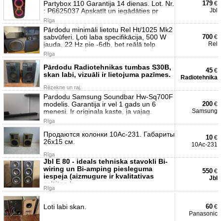
Partybox 110 Garantija 14 dienas. Lot. Nr.
179
€
: P6625037 Apskatīt un iegādāties pr
Jbl
Rīga
Pārdodu minimāli lietotu Rel Ht/1025 Mk2
sabvūferi. Ļoti laba specifikācija, 500 W
700
€
jauda, 22 Hz pie -6db, bet reālā telp
Rel
Rīga
Pārdodu Radiotehnikas tumbas S30B,
45
€
skan labi, vizuāli ir lietojuma pazīmes.
Radiotehnika
Rēzekne un raj.
Pardodu Samsung Soundbar Hw-Sq700F
modelis. Garantija ir vel 1 gads un 6
200
€
menesi. Ir originala kaste, ja vajag.
Samsung
Rīga
Продаются колонки 10Ас-231. Габариты
10
€
26х15 см.
10Ас-231
Rīga
Jbl E 80 - ideals tehniska stavokli Bi-
wiring un Bi-amping piesleguma
550
€
iespeja (aizmugure ir kvalitativas
Jbl
zeltitas k
Rīga
Loti labi skan.
60
€
Panasonic