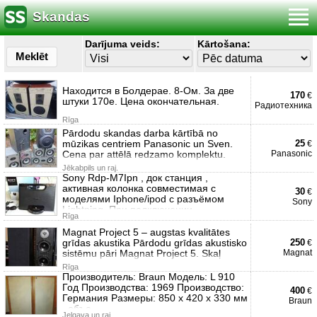
Skandas
Darījuma veids:
Kārtošana:
Meklēt
Находится в Болдерае. 8-Ом. За две
170
€
штуки 170е. Цена окончательная.
Радиотехника
Rīga
Pārdodu skandas darba kārtībā no
mūzikas centriem Panasonic un Sven.
25
€
Cena par attēlā redzamo komplektu.
Panasonic
Jēkabpils un raj.
Sony Rdp-M7Ipn , док станция ,
активная колонка совместимая с
30
€
моделями Iphone/ipod с разъёмом
Sony
Lightning. При подключении
Rīga
Magnat Project 5 – augstas kvalitātes
grīdas akustika Pārdodu grīdas akustisko
250
€
sistēmu pāri Magnat Project 5. Skaļ
Magnat
Rīga
Производитель: Braun Модель: L 910
Год Производства: 1969 Производство:
400
€
Германия Размеры: 850 x 420 x 330 мм
Braun
, объе
Jelgava un raj.