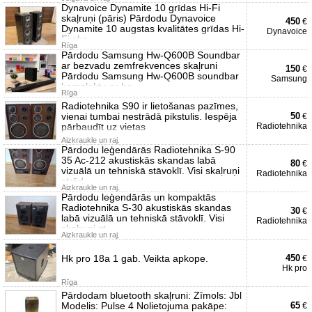
Dynavoice Dynamite 10 grīdas Hi-Fi
skaļruņi (pāris) Pārdodu Dynavoice
450
€
Dynamite 10 augstas kvalitātes grīdas Hi-
Dynavoice
Fi ska
Rīga
Pārdodu Samsung Hw-Q600B Soundbar
ar bezvadu zemfrekvences skaļruni
150
€
Pārdodu Samsung Hw-Q600B soundbar
Samsung
komplektu ar be
Rīga
Radiotehnika S90 ir lietošanas pazīmes,
vienai tumbai nestrādā pikstulis. Iespēja
50
€
pārbaudīt uz vietas
Radiotehnika
Aizkraukle un raj.
Pārdodu leģendārās Radiotehnika S-90
35 Ac-212 akustiskās skandas labā
80
€
vizuālā un tehniskā stāvoklī. Visi skaļruņi
Radiotehnika
strād
Aizkraukle un raj.
Pārdodu leģendārās un kompaktās
Radiotehnika S-30 akustiskās skandas
30
€
labā vizuālā un tehniskā stāvoklī. Visi
Radiotehnika
skaļruņi st
Aizkraukle un raj.
Hk pro 18a 1 gab. Veikta apkope.
450
€
Hk pro
Rīga
Pārdodam bluetooth skaļruni: Zīmols: Jbl
Modelis: Pulse 4 Nolietojuma pakāpe:
65
€