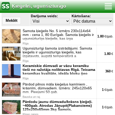
Ķieģelis, ugunsizturīgo
Darījuma veids:
Kārtošana:
Meklēt
Šamota ķieģelis No. 5 izmērs 230x114x64
mm - cena 1, 80 Eur/gab. Šamota ķieģelis ir
1.80
€/gab.
ugunsizturīgs ķieģelis, kas izga
Rīga
Ugunsizturīgi šamota izstrādājumi. Šamota
ķieģelis ir ugunsizturīgs ķieģelis, kas
1.80
€
izgatavots, augstā temperatūrā a
Rīga
Keramiskie dūmvadi ar vācu keramiku
tieši no ražotāja noliktavas Rīgā. Teicama
360
€
keramikas kvalitāte, ideāla bloku ģeo
Rīga
Pārdod pilnos māla ķieģeļus kamīniem ,
krāsnīm, dūmvadiem. Izmērs: 245x120x65
1
€/gab.
mm. Pieejami 50 gab.
Bauska un raj.
Pārdodu jaunu dūmvadu/krāsns ķieģeļi.
~400gab. Atrodas Jāņupē(Plakanciems)
1
€/gab.
125x250x65mm 3kg Šamots.
Rīgas rajons