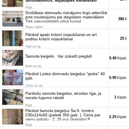
Siltumacentrs. Iegādājies Keramisko
dūmvada
Rīga
Drošākais dūmvadu risinājums tirgū attiecībā
pret novietojumu pie degošiem materiāliem.
380
€
Tiek sakomplektēti pilnā kompl
Rīgas rajons
Pārdod apaļo krāsni nojaukšanai un arī
25
podiņu krāsni nojaukšanai
€
Talsi un raj.
Šamota ķieģelis . Var izskatīt piegādi
0.40
€/gab.
Balvi un raj.
Pārdod Lodes dūmvadu ķieģeļus "janka" 40
0.90
gab.
€/gab.
Cēsis un raj.
Pardodu samota kiegelus, atrodas riga, ja
1
necelu lugums rakstit
€/gab.
Rīga
Pārdod šamota ķieģeļus Ša-5. Izmērs
230x114x65 (paletē 350 gab. ). Cena par
2.25
€/gab.
vienu gabalu - 2, 25 eur (ieskaitot P
Rīga