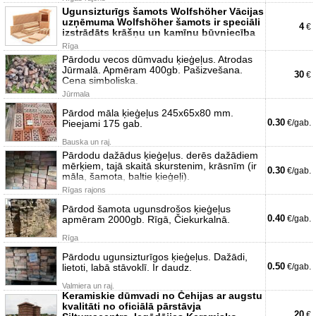
Ugunsizturīgs šamots Wolfshöher Vācijas
uzņēmuma Wolfshöher šamots ir speciāli
4
€
izstrādāts krāšņu un kamīnu būvniecība
Rīga
Pārdodu vecos dūmvadu ķieģeļus. Atrodas
Jūrmalā. Apmēram 400gb. Pašizvešana.
30
€
Cena simboliska.
Jūrmala
Pārdod māla ķieģeļus 245x65x80 mm.
0.30
Pieejami 175 gab.
€/gab.
Bauska un raj.
Pārdodu dažādus ķieģeļus. derēs dažādiem
mērķiem, tajā skaitā skurstenim, krāsnīm (ir
0.30
€/gab.
māla, šamota, baltie ķieģeļi).
Rīgas rajons
Pārdod šamota ugunsdrošos ķieģeļus
0.40
apmēram 2000gb. Rīgā, Čiekurkalnā.
€/gab.
Rīga
Pārdodu ugunsizturīgos ķieģeļus. Dažādi,
0.50
lietoti, labā stāvoklī. Ir daudz.
€/gab.
Valmiera un raj.
Keramiskie dūmvadi no Čehijas ar augstu
kvalitāti no oficiālā pārstāvja
20
€