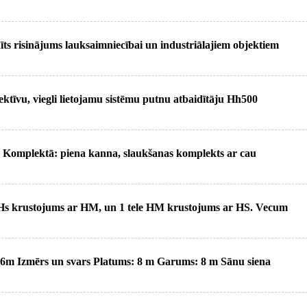
ts risinājums lauksaimniecībai un industriālajiem objektiem
fektīvu, viegli lietojamu sistēmu putnu atbaidītāju Hh500
i. Komplektā: piena kanna, slaukšanas komplekts ar cau
 -Hs krustojums ar HM, un 1 tele HM krustojums ar HS. Vecum
6m Izmērs un svars Platums: 8 m Garums: 8 m Sānu siena