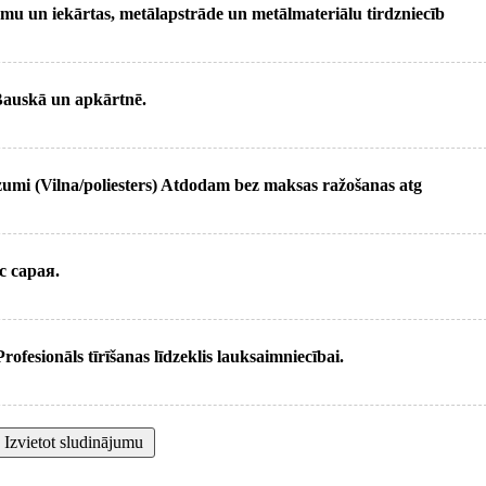
mu un iekārtas, metālapstrāde un metālmateriālu tirdzniecīb
 Bauskā un apkārtnē.
ezumi (Vilna/poliesters) Atdodam bez maksas ražošanas atg
с сарая.
rofesionāls tīrīšanas līdzeklis lauksaimniecībai.