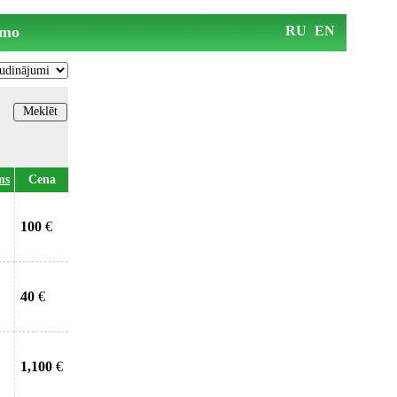
mo
RU
EN
ms
Cena
100
€
40
€
1,100
€