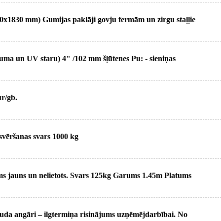
0x1830 mm) Gumijas paklāji govju fermām un zirgu staļļie
iluma un UV staru) 4" /102 mm šļūtenes Pu: - sieniņas
r/gb.
svēršanas svars 1000 kg
s jauns un nelietots. Svars 125kg Garums 1.45m Platums
rauda angāri – ilgtermiņa risinājums uzņēmējdarbībai. No