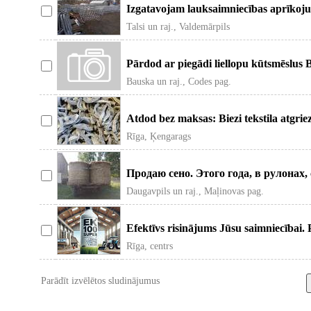
Izgatavojam lauksaimniecības aprīkoju
Talsi un raj., Valdemārpils
Pārdod ar piegādi liellopu kūtsmēslus
Bauska un raj., Codes pag.
Atdod bez maksas: Biezi tekstila atgri
Rīga, Ķengarags
Продаю сено. Этого года, в рулонах, 
Daugavpils un raj., Maļinovas pag.
Efektīvs risinājums Jūsu saimniecībai. P
Rīga, centrs
Parādīt izvēlētos sludinājumus