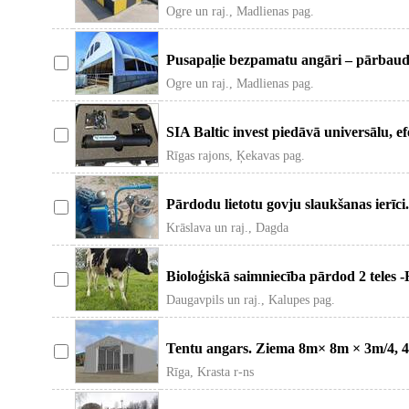
Ogre un raj., Madlienas pag.
Pusapaļie bezpamatu angāri – pārbaudī
Ogre un raj., Madlienas pag.
SIA Baltic invest piedāvā universālu, e
Rīgas rajons, Ķekavas pag.
Pārdodu lietotu govju slaukšanas ierīc
Krāslava un raj., Dagda
Bioloģiskā saimniecība pārdod 2 teles
Daugavpils un raj., Kalupes pag.
Tentu angars. Ziema 8m× 8m × 3m/4, 4
Rīga, Krasta r-ns