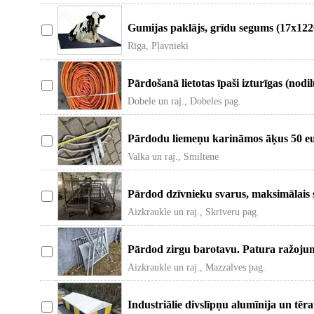
Gumijas paklājs, grīdu segums (17x122
Rīga, Pļavnieki
Pārdošanā lietotas īpaši izturīgas (nod
Dobele un raj., Dobeles pag.
Pārdodu liemeņu karināmos āķus 50 eu
Valka un raj., Smiltene
Pārdod dzīvnieku svarus, maksimālais 
Aizkraukle un raj., Skrīveru pag.
Pārdod zirgu barotavu. Patura ražojum
Aizkraukle un raj., Mazzalves pag.
Industriālie divslīpņu alumīnija un tē