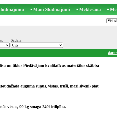
 Sludinājumu
Mani Sludinājumi
Meklēšana
Me
s:
Sadaļa:
datu
īsu un tīklus Piedāvājam kvalitatīvus materiālus skābba
tot dažāda auguma suņus, vistas, truši, mazi sivēni) plat
ās vietas, 90 kg smaga 240l ietilpība.