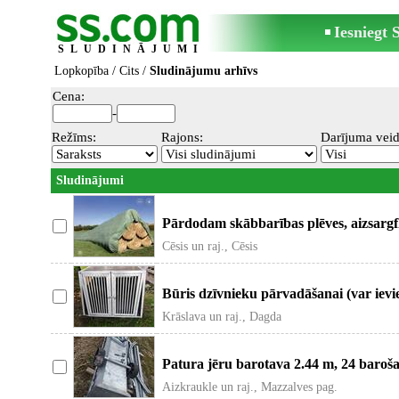
Iesniegt
SLUDINĀJUMI
Lopkopība
/
Cits
/
Sludinājumu arhīvs
Cena:
-
Režīms:
Rajons:
Darījuma veid
Sludinājumi
Pārdodam skābbarības plēves, aizsargfl
Cēsis un raj., Cēsis
Būris dzīvnieku pārvadāšanai (var ievie
Krāslava un raj., Dagda
Patura jēru barotava 2.44 m, 24 barošan
Aizkraukle un raj., Mazzalves pag.