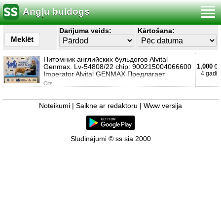
Angļu buldogs
Darījuma veids:
Kārtošana:
Meklēt
Питомник английских бульдогов Alvital
Genmax. Lv-54808/22 chip: 900215004066600
1,000
€
Imperator Alvital GENMAX Предлагает
4 gadi
Cits
Noteikumi
|
Saikne ar redaktoru
|
Www versija
Sludinājumi © ss sia 2000