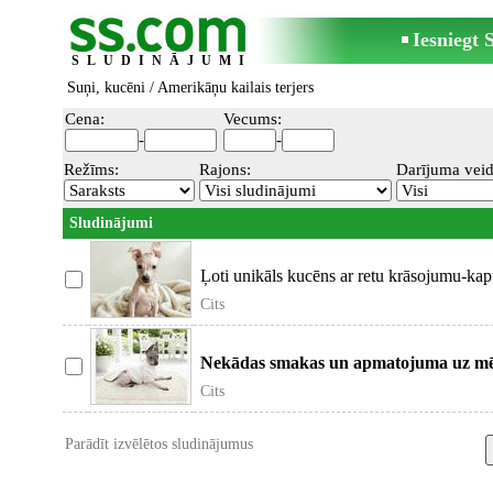
Iesniegt
SLUDINĀJUMI
Suņi, kucēni
/ Amerikāņu kailais terjers
Cena:
Vecums:
-
-
Režīms:
Rajons:
Darījuma veid
Sludinājumi
Ļoti unikāls kucēns ar retu krāsojumu-kapuč
Cits
Nekādas smakas un apmatojuma uz mēbe
apmā
Cits
Parādīt izvēlētos sludinājumus