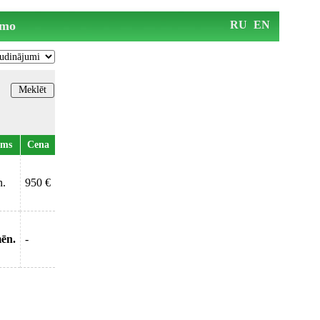
mo
RU
EN
ums
Cena
n.
950 €
mēn.
-