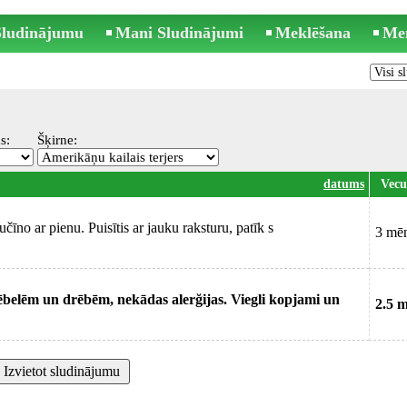
 Sludinājumu
Mani Sludinājumi
Meklēšana
Me
s:
Šķirne:
datums
Vec
īno ar pienu. Puisītis ar jauku raksturu, patīk s
3 mē
lēm un drēbēm, nekādas alerğijas. Viegli kopjami un
2.5 