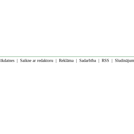
īkdatnes
|
Saikne ar redaktoru
|
Reklāma
|
Sadarbība
|
RSS
| Sludinājumi