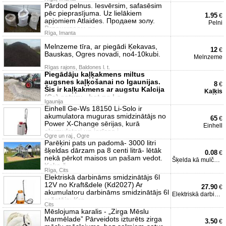
Pārdod pelnus. Iesvērsim, safasēsim
pēc pieprasījuma. Uz lielākiem
1.95
€
apjomiem Atlaides. Продаем золу.
Pelni
Взвешиваем по
Rīga, Imanta
Melnzeme tīra, ar piegādi Ķekavas,
12
€
Bauskas, Ogres novadi, no4-10kubi.
Melnzeme
Rīgas rajons, Baldones l. t.
Piegādāju kaļķakmens miltus
augsnes kaļķošanai no Igaunijas.
8
€
Šis ir kaļķakmens ar augstu Kalcija
Kaļķis
(Ca) saturu , bet ne La
Igaunija
Einhell Ge-Ws 18150 Li-Solo ir
akumulatora muguras smidzinātājs no
65
€
Power X-Change sērijas, kurā
Einhell
akumulatori un ierīces i
Ogre un raj., Ogre
Parēķini pats un padomā- 3000 litri
šķeldas dārzam pa 8 centi litrā- lētāk
0.08
€
nekā pērkot maisos un pašam vedot.
Šķelda kā mulča dārzam
Koka š
Rīga, Cits
Elektriskā darbināms smidzinātājs 6l
12V no Kraft&dele (Kd2027) Ar
27.90
€
akumulatoru darbināms smidzinātājs 6l
Elektriskā darbināms smid
ražotājs: Kra
Cits
Mēslojuma karalis - „Zirga Mēslu
Marmēlade” Pārveidots izturēts zirga
3.50
€