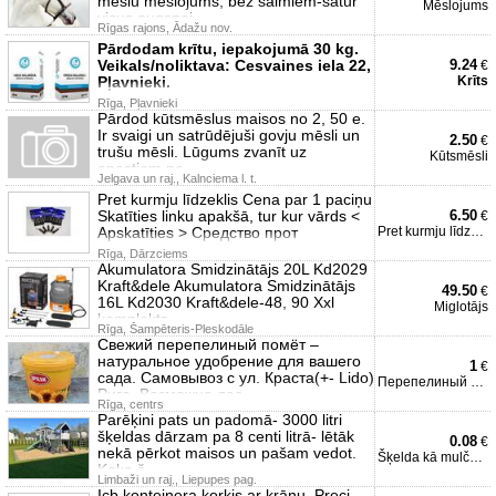
mēslu mēslojums, bez salmiem-satur
Mēslojums
visus augsnei
Rīgas rajons, Ādažu nov.
Pārdodam krītu, iepakojumā 30 kg.
Veikals/noliktava: Cesvaines iela 22,
9.24
€
Pļavnieki.
Krīts
Rīga, Pļavnieki
Pārdod kūtsmēslus maisos no 2, 50 e.
Ir svaigi un satrūdējuši govju mēsli un
2.50
€
trušu mēsli. Lūgums zvanīt uz
Kūtsmēsli
epastiem ne
Jelgava un raj., Kalnciema l. t.
Pret kurmju līdzeklis Cena par 1 paciņu
Skatīties linku apakšā, tur kur vārds <
6.50
€
Apskatīties > Средство прот
Pret kurmju līdzeklis
Rīga, Dārzciems
Akumulatora Smidzinātājs 20L Kd2029
Kraft&dele Akumulatora Smidzinātājs
49.50
€
16L Kd2030 Kraft&dele-48, 90 Xxl
Miglotājs
komplekts
Rīga, Šampēteris-Pleskodāle
Свежий перепелиный помёт –
натуральное удобрение для вашего
1
€
сада. Самовывоз с ул. Краста(+- Lido)
Перепелиный помет
Рига. Возможна дос
Rīga, centrs
Parēķini pats un padomā- 3000 litri
šķeldas dārzam pa 8 centi litrā- lētāk
0.08
€
nekā pērkot maisos un pašam vedot.
Šķelda kā mulča dārzam
Koka š
Limbaži un raj., Liepupes pag.
Icb konteinera korķis ar krānu. Preci