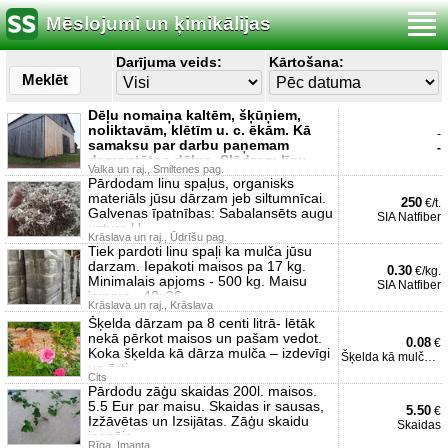
Mēslojumi un ķimikālijas
Darījuma veids:
Kārtošana:
Meklēt
Dēļu nomaiņa kaltēm, šķūņiem,
noliktavām, klētīm u. c. ēkām. Kā
-
samaksu par darbu paņemam
-
demontētos dēļus. Slēdzam līgu
Valka un raj., Smiltenes pag.
Pārdodam linu spaļus, organisks
materiāls jūsu dārzam jeb siltumnīcai.
250
€/t.
Galvenas īpatnības: Sabalansēts augu
SIA Natfiber
uzturs U
Krāslava un raj., Ūdrīšu pag.
Tiek pardoti linu spaļi ka mulča jūsu
darzam. Iepakoti maisos pa 17 kg.
0.30
€/kg.
Minimalais apjoms - 500 kg. Maisu
SIA Natfiber
izmers - 40x36
Krāslava un raj., Krāslava
Šķelda dārzam pa 8 centi litrā- lētāk
nekā pērkot maisos un pašam vedot.
0.08
€
Koka šķelda kā dārza mulča – izdevīgi
Šķelda kā mulča dārzam
un ērti
Cits
Pārdodu zāģu skaidas 200l. maisos.
5.5 Eur par maisu. Skaidas ir sausas,
5.50
€
Izžāvētas un Izsijātas. Zāģu skaidu
Skaidas
iespēja
Rīga, Imanta