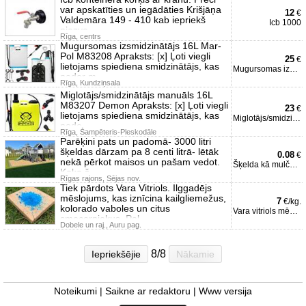
var apskatīties un iegādāties Krišjāņa
12
€
Valdemāra 149 - 410 kab iepriekš
Icb 1000
piezva
Rīga, centrs
Mugursomas izsmidzinātājs 16L Mar-
Pol M83208 Apraksts: [x] Ļoti viegli
25
€
lietojams spiediena smidzinātājs, kas
Mugursomas izsmidzinātājs
noder m
Rīga, Kundziņsala
Miglotājs/smidzinātājs manuāls 16L
M83207 Demon Apraksts: [x] Ļoti viegli
23
€
lietojams spiediena smidzinātājs, kas
Miglotājs/smidzinātājs
node
Rīga, Šampēteris-Pleskodāle
Parēķini pats un padomā- 3000 litri
šķeldas dārzam pa 8 centi litrā- lētāk
0.08
€
nekā pērkot maisos un pašam vedot.
Šķelda kā mulča dārzam
Koka š
Rīgas rajons, Sējas nov.
Tiek pārdots Vara Vitriols. Ilggadējs
mēslojums, kas iznīcina kailgliemežus,
7
€/kg.
kolorado vaboles un citus
Vara vitriols mēslojums
smecerniekus. Pal
Dobele un raj., Auru pag.
8/8
Iepriekšējie
Nākamie
Noteikumi
|
Saikne ar redaktoru
|
Www versija