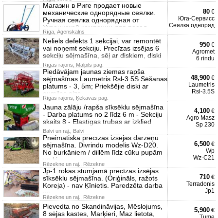
Магазин в Риге продает новые
80
€
механические однорядные сеялки.
Юга-Сервисс
Ручная сеялка однорядная от
Сеялка одноряд
Украинской компании для посад
Rīga, Āgenskalns
Neliels defekts 1 sekcijai, var remontēt
950
€
vai noņemt sekciju. Precīzas izsējas 6
Agromet
sekciju sējmašīna, sēj ar diskiem, diski
6 rindu
Rīgas rajons, Mālpils pag.
Piedāvājam jaunas ziemas rapša
48,900
€
sējmašīnas Laumetris Rsl-3.5S Sēšanas
Laumetris
platums - 3, 5m; Priekšējie diski ar
Rsl-3.5S
gumijas aizs
Rīgas rajons, Ķekavas pag.
Jauna zālāju /rapša sīksēklu sējmašīna
4,100
€
- Darba platums no 2 līdz 6 m - Sekciju
Agro Masz
skaits 8 - Elastīgas trubas ar izklied
Sp 230
Balvi un raj., Balvi
Pneimātiska precīzas izsējas dārzeņu
6,500
€
sējmašīna. Divrindu modelis Wz-D20.
Wp
No burkāniem / dillēm līdz cūku pupām
Wz-C21
un ķi
Rēzekne un raj., Rēzekne
Jp-1 rokas stumjamā precīzas izsējas
710
€
sīksēklu sējmašīna. (Oriģināls, ražots
Terradonis
Koreja) - nav Ķīnietis. Paredzēta darba
Jp1
ap
Rēzekne un raj., Rēzekne
Pievedta no Skandināvijas, Mēslojums,
5,900
€
8 sējas kastes, Marķieri, Maz lietota,
Tume