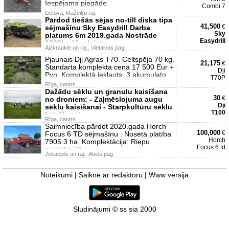
Iespējama piegāde.
Combi 7
Lietuva, Mažeiķu raj.
Pārdod tiešās sējas no-till diska tipa
41,500
€
sējmašīnu Sky Easydrill Darba
Sky
platums 6m 2019.gada Nostrāde
Easydrill
1300ha Vienlaicīg
Aizkraukle un raj., Vietalvas pag.
Pjaunais Dji Agras T70. Celtspēja 70 kg.
21,175
€
Standarta komplekta cena 17 500 Eur +
Dji
Pvn. Komplektā iekļauts: 3 akumulato
T70P
Rīga, centrs
Dažādu sēklu un granulu kaisīšana
30
€
no droniem: - Zaļmēslojuma augu
Dji
sēklu kaisīšanai - Starpkultūru sēklu
T100
kaisīšanai
Rīga, centrs
Saimniecība pārdot 2020.gada Horch
100,000
€
Focus 6 TD sējmašīnu . Nosētā platība
Horch
7905.3 ha. Komplektācija: Riepu
Focus 6 td
pakotājs 21
Jēkabpils un raj., Ābeļu pag.
Noteikumi
|
Saikne ar redaktoru
|
Www versija
Sludinājumi © ss sia 2000