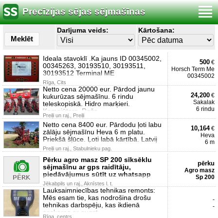
Precīzijas sējas sējmašīnas
Darījuma veids:
Kārtošana:
Meklēt
Ideala stavoklī .Ka jauns ID 00345002,
500
€
00345263, 30193510, 30193511,
Horsch Term Me
30193512 Terminal ME
00345002
Rīga, Cits
Netto cena 20000 eur. Pārdod jaunu
24,200
€
kukurūzas sējmašīnu. 6 rindu
Sakalak
teleskopiskā. Hidro marķieri.
6 rindu
Kompjūters. Ražo
Preiļi un raj., Preiļi
Netto cena 8400 eur. Pārdodu ļoti labu
10,164
€
zālāju sējmašīnu Heva 6 m platu.
Heva
Priekšā šļūce. Ļoti labā kārtībā. Latvij
6 m
Preiļi un raj., Stabulnieku pag.
Pērku agro masz SP 200 sīksēklu
pērku
sējmašīnu ar gps raidītāju,
Agro masz
piedāvājumus sūtīt uz whatsapp
Sp 200
Jēkabpils un raj., Aknīstes l. t.
Lauksaimniecības tehnikas remonts:
Mēs esam tie, kas nodrošina drošu
-
tehnikas darbspēju, kas ikdienā
-
saskaras ar augst
Rīga, centrs